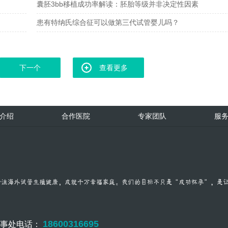
囊胚3bb移植成功率解读：胚胎等级并非决定性因素
患有特纳氏综合征可以做第三代试管婴儿吗？
下一个
查看更多
介绍
合作医院
专家团队
服
18600316695
办事处电话：