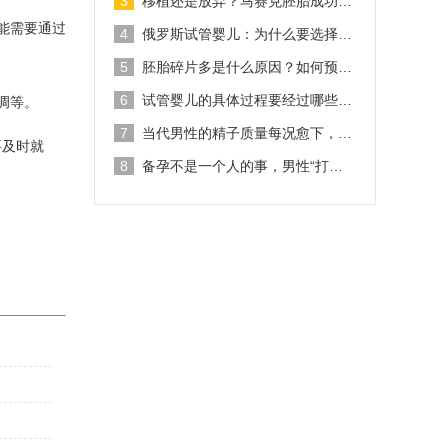
3
移植还是放弃？马赛克胚胎成功…
能需要通过
4
俄罗斯试管婴儿：为什么要选择…
5
胚胎碎片多是什么原因？如何预…
6
试管婴儿的具体过程要经过哪些…
调等。
7
当代男性的精子质量每况愈下，…
要及时就
8
备孕不是一个人的事，男性“打…