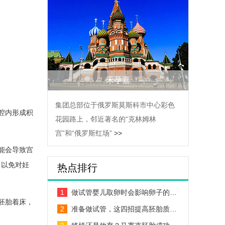
禾孕嘉
集团总部位于俄罗斯莫斯科市中心彩色
腔内形成积
花园路上，邻近著名的“克林姆林
宫”和“俄罗斯红场”
>>
能会导致宫
，以免对妊
热点排行
1
做试管婴儿取卵时会影响卵子的…
胚胎着床，
2
准备做试管，这四招提高胚胎质…