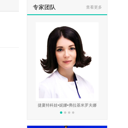
专家团队
查看更多
哈伊尔•叶夫根维尼奇
捷夏特科娃•妮娜•弗拉基米罗夫娜