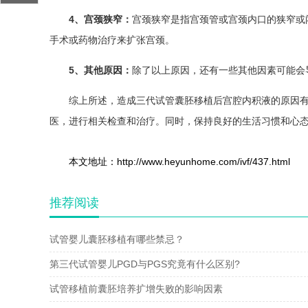
4、宫颈狭窄：
宫颈狭窄是指宫颈管或宫颈内口的狭窄或
手术或药物治疗来扩张宫颈。
5、其他原因：
除了以上原因，还有一些其他因素可能会
综上所述，造成三代试管囊胚移植后宫腔内积液的原因
医，进行相关检查和治疗。同时，保持良好的生活习惯和心
本文地址：http://www.heyunhome.com/ivf/437.html
推荐阅读
试管婴儿囊胚移植有哪些禁忌？
第三代试管婴儿PGD与PGS究竟有什么区别?
试管移植前囊胚培养扩增失败的影响因素