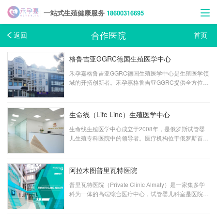
18600316695
一站式生殖健康服务
合作医院
返回
首页
格鲁吉亚GGRC德国生殖医学中心
禾孕嘉格鲁吉亚GGRC德国生殖医学中心是生殖医学领
域的开拓创新者。禾孕嘉格鲁吉亚GGRC提供全方位的
服务，并在需要的情况下，在个体代理和护士的支持
下，在德国、以色列、土耳其和乌克兰的领先实验室提
供NGS胚胎研究。格鲁吉亚GGRC承诺您将与我们一起
生命线（Life Line）生殖医学中心
重拾失去的希望，了解诚信的代价，并购买一个照顾您
健康未来的朋友。
生命线生殖医学中心成立于2008年，是俄罗斯试管婴
儿生殖专科医院中的领导者。医疗机构位于俄罗斯首都
莫斯科，设有三家分院。 每年平均完成1500例的试管
婴儿周期，成功率高于欧洲平均水平，与美国水平持
平。
阿拉木图普里瓦特医院
普里瓦特医院（Private Clinic Аlmaty）是一家集多学
科为一体的高端综合医疗中心，试管婴儿科室是医院的
先进特色科室。医院为患者提供了便利的就医条件：患
者可以从诊断、享有先进技术治疗不孕不育，生殖专家