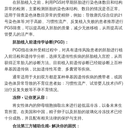
在胚胎植入之前，利用PGS对早期胚胎进行染色体数目和结构
异常的检测，主要检测胚胎的染色体结构、数目的情况是否正常。
适用于筛查染色体数目异常的受精卵，例如：导致唐氏综合症的21
号染色体等;对于高龄、习惯性流产、反复植入失败的患者推荐进行
PGS筛查，可以提高植入胚胎的质量，减少无效移植，从而提高试
管婴儿的活产率。
胚胎植入前遗传学诊断(PGD)：
PGD指在体外受精过程中，对具有遗传风险患者的胚胎进行植
入前活检和遗传学分析，选择无遗传性疾病的胚胎植入宫腔，从而
获得正常胎儿的诊断方法。目前植入前遗传诊断已经能诊断上百种
单基因遗传病，比如遗传性耳聋、多囊肾等疾病。
通常适用于夫妇双方都是某种单基因遗传疾病的携带者，或因
染色体异常导致的不育症患者如：习惯性流产、试管婴儿技术(IVF)
治疗反复失败等不孕不育情况。
冻卵 • 让你更从容：
将女性体内的卵母细胞抽取出来进行超低温冷冻，以备未来生
育所需。在美国和中国，精子卵子以及胚胎的玻璃化冷冻技术已经
十分成熟，并且配有相关法律的保护与支持。
合法第三方辅助生殖• 解决你的困扰：