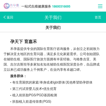
18600316695
一站式生殖健康服务
关于我们
返回
首页
关于我们
孕天下 育嘉禾
禾孕嘉提供专业的国际生育医疗咨询服务
，从创立之初就致力
于解决亚太地区的生育问题，满足多元化家庭需求。公司创始团队
在辅助生殖、国际医疗旅游方面拥有丰富经验。与格鲁吉亚、美
国、吉尔吉斯坦等多家知名知名辅助生殖医院深度合作，自品牌成
立以来已成功服务上千例客户，在业内享有卓越口碑。
服务群体：
-
有生育困扰的家庭/单身或者lgbt群体/其他希望助孕群体
-
第三代试管婴儿技术•优生优育
-
植入前胚胎PGS/PGD基因检测
-
胚胎植入前遗传筛查(PGS)