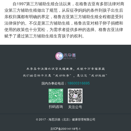
自1997
第三方辅助生殖
合法以来，在格鲁吉亚有多部法律对商
业
第三方辅助生殖
做出了规范，从应征孕妈妈的条件到孩子出生后
亲权归属都有明确的界定，格鲁吉亚
第三方辅助生殖
全程都是受到
法律保护的。不仅是
第三方辅助生殖
，格鲁吉亚对精子卵子捐赠和
使用的政策也十分宽松，为需求者提供多种的选择。格鲁吉亚法律
赋予了通过
第三方辅助生殖
生育孩子的权利。
18600316695
国内办事处电话：
扫码咨询
关注公号
© 2017 - 海思沃德（北京）健康管理有限公司
京ICP备20014118号-1