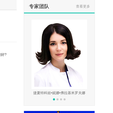
专家团队
查看更多
好?
哈伊尔•叶夫根维尼奇
捷夏特科娃•妮娜•弗拉基米罗夫娜