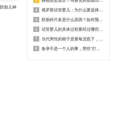
3
移植还是放弃？马赛克胚胎成功…
预防胎儿神
4
俄罗斯试管婴儿：为什么要选择…
5
胚胎碎片多是什么原因？如何预…
6
试管婴儿的具体过程要经过哪些…
7
当代男性的精子质量每况愈下，…
8
备孕不是一个人的事，男性“打…