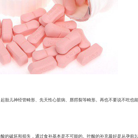
引起胎儿神经管畸形、先天性心脏病、唇腭裂等畸形。再也不要说不吃也
酸的破坏和损失，通过食补基本是不可能的。叶酸的补充最好是从孕前3