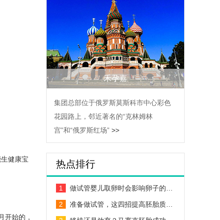
禾孕嘉
集团总部位于俄罗斯莫斯科市中心彩色
花园路上，邻近著名的“克林姆林
宫”和“俄罗斯红场”
>>
能生健康宝
热点排行
1
做试管婴儿取卵时会影响卵子的…
2
准备做试管，这四招提高胚胎质…
月开始的，