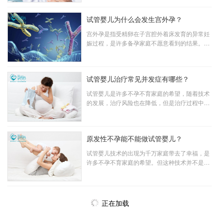
方式有哪些？又是什么原因导致的呢？
试管婴儿为什么会发生宫外孕？
宫外孕是指受精卵在子宫腔外着床发育的异常妊
娠过程，是许多备孕家庭不愿意看到的结果。一
些患者因为输卵管粘连或者曾经历过宫外孕而选
择做试管婴儿，以为精子和卵子在体外完成受精
而不需要经过输卵管，所以并不会发生宫外孕的
试管婴儿治疗常见并发症有哪些？
情况，其实并不是这样。
试管婴儿是许多不孕不育家庭的希望，随着技术
的发展，治疗风险也在降低，但是治疗过程中一
些常见的并发症还是需要引起注意。
原发性不孕能不能做试管婴儿？
试管婴儿技术的出现为千万家庭带去了幸福，是
许多不孕不育家庭的希望。但这种技术并不是万
能的，试管婴儿的成功率并非百分之百，临床上
仍然存在一些不能解决的病症，部分患有原发性
不孕病症的家庭则担心是否可以做试管婴儿。
正在加载