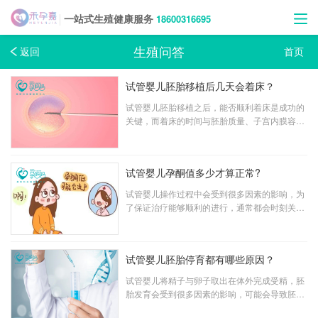
18600316695
一站式生殖健康服务
生殖问答
返回
首页
试管婴儿胚胎移植后几天会着床？
试管婴儿胚胎移植之后，能否顺利着床是成功的
关键，而着床的时间与胚胎质量、子宫内膜容受
性、盆腔环境、免疫因素等因素有关。那么胚胎
移植之后几天会着床呢?
试管婴儿孕酮值多少才算正常?
试管婴儿操作过程中会受到很多因素的影响，为
了保证治疗能够顺利的进行，通常都会时刻关注
女性的身体状况。在试管移植前后，都需要查看
孕酮情况，确定是否可以移植以及移植后会不会
影响胎儿的生长发育。那么试管婴儿孕酮值多少
试管婴儿胚胎停育都有哪些原因？
才是正常的呢?
试管婴儿将精子与卵子取出在体外完成受精，胚
胎发育会受到很多因素的影响，可能会导致胚胎
停育的情况出现，那么试管婴儿胚胎停育的表现